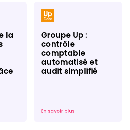
e la
Groupe Up :
s
contrôle
comptable
automatisé et
âce
audit simplifié ​​
En savoir plus