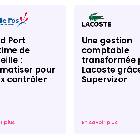
d Port
Une gestion
time de
comptable
ille :
transformée 
matiser pour
Lacoste grâc
x contrôler
Supervizor​
r plus
En savoir plus