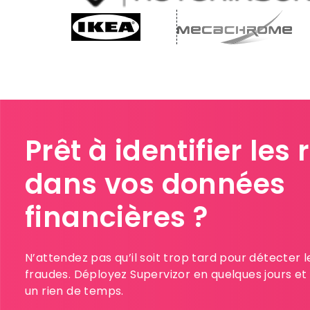
Prêt à identifier les
dans vos données
financières ?​
N’attendez pas qu’il soit trop tard pour détecter l
fraudes. Déployez Supervizor en quelques jours et
un rien de temps.​