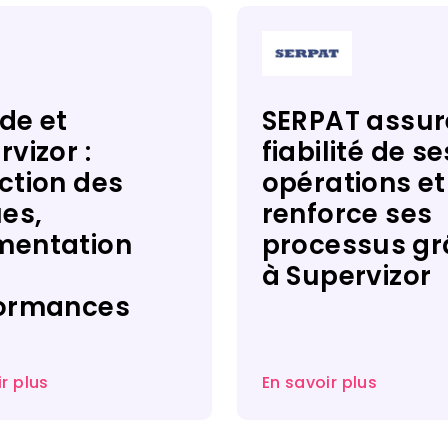
de et
SERPAT assur
vizor :
fiabilité de se
ction des
opérations et
ues,
renforce ses
entation
processus gr
à Supervizor​
ormances​
r plus
En savoir plus