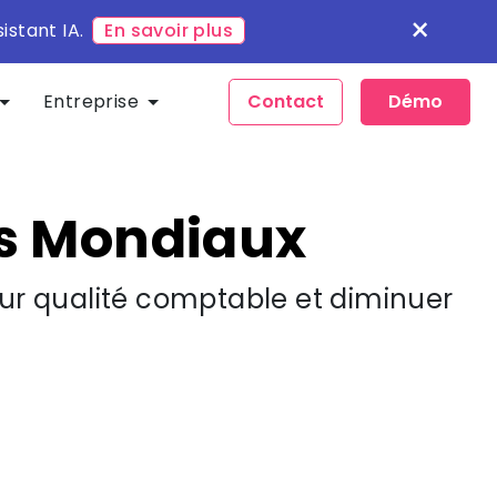
×
istant IA.
En savoir plus
Entreprise
Contact
Démo
s Mondiaux​
eur qualité comptable et diminuer