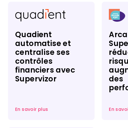
Quadient
Arca
automatise et
Super
centralise ses
rédu
contrôles
risq
financiers avec
augm
Supervizor​
des
perf
En savoir plus
En savoi