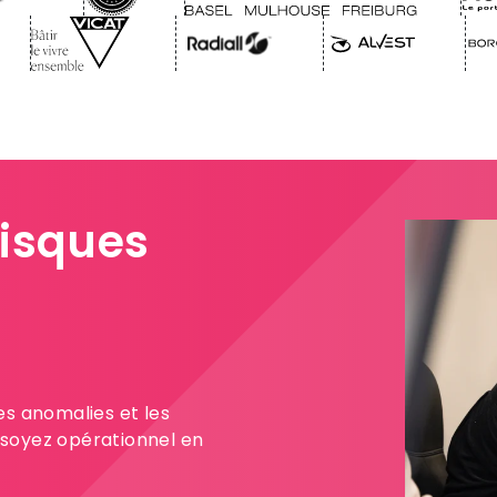
 risques
es anomalies et les
 soyez opérationnel en